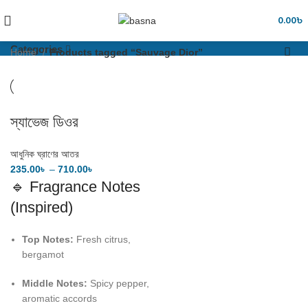
Sauvage Dior
0.00
৳
Categories
Home
Products tagged “Sauvage Dior”
স্যাভেজ ডিওর
আধুনিক ঘ্রাণের আতর
235.00
৳
–
710.00
৳
🔹 Fragrance Notes
(Inspired)
Top Notes:
Fresh citrus,
bergamot
Middle Notes:
Spicy pepper,
aromatic accords