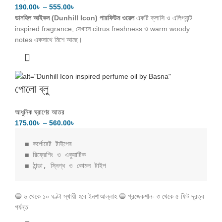
190.00
৳
–
555.00
৳
ডানহিল আইকন (Dunhill Icon) পারফিউম ওয়েল
একটি ক্লাসি ও এলিগ্যান্ট
inspired fragrance, যেখানে citrus freshness ও warm woody
notes একসাথে মিশে আছে।
পোলো ব্লু
আধুনিক ঘ্রাণের আতর
175.00
৳
–
560.00
৳
◼️ কর্পোরেট টাইপের

◼️ রিফ্রেশিং ও একুয়াটিক

◼️ ঠান্ডা, স্নিগ্ধ ও কোমল টাইপ
🔵 ৬ থেকে ১০ ঘণ্টা স্থায়ী হবে ইনশাআল্লাহ 🔵 প্রজেকশান- ৩ থেকে ৫ ফিট দূরত্ব
পর্যন্ত