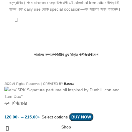
অনুপ্রাণিত। গরম আবহাওয়ার জন্য উপযোগী এই alcohol free attar দীর্ঘস্থায়ী,
লাউড এবং daily use থেকে special occasion—সব জায়গার জন্য পারফেক্ট।
আমাদের সম্পর্কে
শপ
রিটার্ন এন্ড রিফান্ড পলিসি
যোগাযোগ
2022 All Rights Reserved | CREATED BY
Basna
এক্স সিগনেচার
120.00
৳
–
215.00
৳
Select options
BUY NOW
Shop