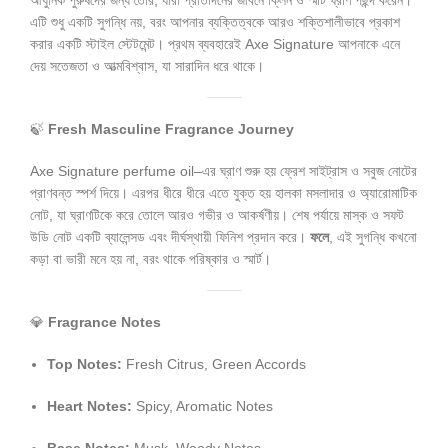
আধুনিক পুরুষদের জন্য তৈরি, যারা প্রতিদিনের জীবনে ক্লিন ও স্মার্ট ঘ্রাণ পছন্দ করেন।
এটি শুধু একটি সুগন্ধি নয়, বরং আপনার ব্যক্তিত্বকে আরও শক্তিশালীভাবে প্রকাশ
করার একটি স্টাইল স্টেটমেন্ট। প্রথম ব্যবহারেই Axe Signature আপনাকে এনে
দেয় সতেজতা ও আত্মবিশ্বাস, যা সারাদিন ধরে থাকে।
🍃
Fresh Masculine Fragrance Journey
Axe Signature perfume oil–এর ঘ্রাণ শুরু হয় ফ্রেশ সাইট্রাস ও সবুজ নোটের
প্রাণবন্ত স্পর্শ দিয়ে। এরপর ধীরে ধীরে এতে যুক্ত হয় হালকা মসলাদার ও অ্যারোমাটিক
নোট, যা ঘ্রাণটিকে করে তোলে আরও গভীর ও আকর্ষণীয়। শেষ পর্যায়ে মাস্ক ও সফট
উডি নোট একটি ব্যালেন্সড এবং দীর্ঘস্থায়ী ফিনিশ প্রদান করে।
ফলে
, এই সুগন্ধি কখনো
কড়া বা ভারী মনে হয় না, বরং থাকে পরিষ্কার ও স্মার্ট।
💎
Fragrance Notes
Top Notes:
Fresh Citrus, Green Accords
Heart Notes:
Spicy, Aromatic Notes