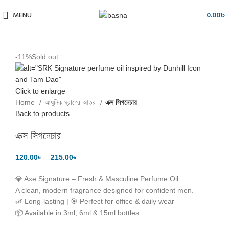
MENU
0.00
৳
-11%
Sold out
Click to enlarge
Home
আধুনিক ঘ্রাণের আতর
এক্স সিগনেচার
Back to products
এক্স সিগনেচার
120.00
৳
–
215.00
৳
💎 Axe Signature – Fresh & Masculine Perfume Oil
A clean, modern fragrance designed for confident men.
🌿 Long-lasting | 🎯 Perfect for office & daily wear
📦 Available in 3ml, 6ml & 15ml bottles