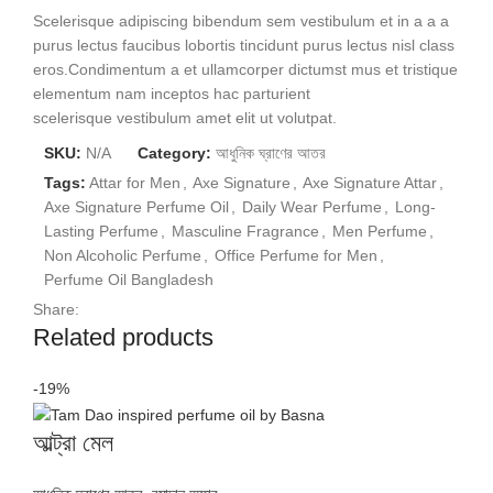
Scelerisque adipiscing bibendum sem vestibulum et in a a a
purus lectus faucibus lobortis tincidunt purus lectus nisl class
eros.Condimentum a et ullamcorper dictumst mus et tristique
elementum nam inceptos hac parturient
scelerisque vestibulum amet elit ut volutpat.
SKU:
N/A
Category:
আধুনিক ঘ্রাণের আতর
Tags:
Attar for Men
,
Axe Signature
,
Axe Signature Attar
,
Axe Signature Perfume Oil
,
Daily Wear Perfume
,
Long-
Lasting Perfume
,
Masculine Fragrance
,
Men Perfume
,
Non Alcoholic Perfume
,
Office Perfume for Men
,
Perfume Oil Bangladesh
Share:
Related products
-19%
আল্ট্রা মেল