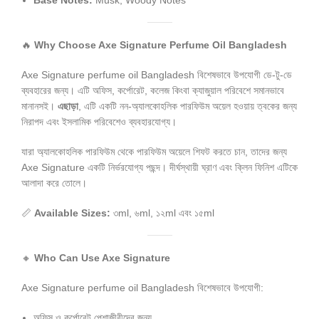
Base Notes:
Musk, Woody Notes
🔥
Why Choose Axe Signature Perfume Oil Bangladesh
Axe Signature perfume oil Bangladesh বিশেষভাবে উপযোগী ডে-টু-ডে
ব্যবহারের জন্য। এটি অফিস, কর্পোরেট, কলেজ কিংবা ক্যাজুয়াল পরিবেশে সমানভাবে
মানানসই।
এছাড়া
, এটি একটি নন-অ্যালকোহলিক পারফিউম অয়েল হওয়ায় ত্বকের জন্য
নিরাপদ এবং ইসলামিক পরিবেশেও ব্যবহারযোগ্য।
যারা অ্যালকোহলিক পারফিউম থেকে পারফিউম অয়েলে শিফট করতে চান, তাদের জন্য
Axe Signature একটি নির্ভরযোগ্য পছন্দ। দীর্ঘস্থায়ী ঘ্রাণ এবং ক্লিন ফিনিশ এটিকে
আলাদা করে তোলে।
📏
Available Sizes:
৩ml, ৬ml, ১২ml এবং ১৫ml
🔸
Who Can Use Axe Signature
Axe Signature perfume oil Bangladesh বিশেষভাবে উপযোগী:
অফিস ও কর্পোরেট পেশাজীবীদের জন্য