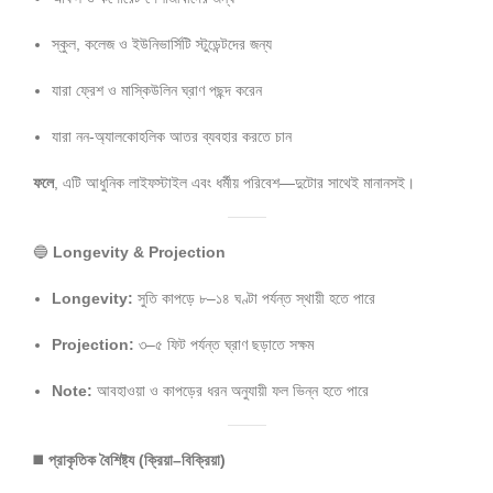
স্কুল, কলেজ ও ইউনিভার্সিটি স্টুডেন্টদের জন্য
যারা ফ্রেশ ও মাস্কিউলিন ঘ্রাণ পছন্দ করেন
যারা নন-অ্যালকোহলিক আতর ব্যবহার করতে চান
ফলে
, এটি আধুনিক লাইফস্টাইল এবং ধর্মীয় পরিবেশ—দুটোর সাথেই মানানসই।
🔵
Longevity & Projection
Longevity:
সুতি কাপড়ে ৮–১৪ ঘণ্টা পর্যন্ত স্থায়ী হতে পারে
Projection:
৩–৫ ফিট পর্যন্ত ঘ্রাণ ছড়াতে সক্ষম
Note:
আবহাওয়া ও কাপড়ের ধরন অনুযায়ী ফল ভিন্ন হতে পারে
◼️
প্রাকৃতিক বৈশিষ্ট্য (ক্রিয়া–বিক্রিয়া)