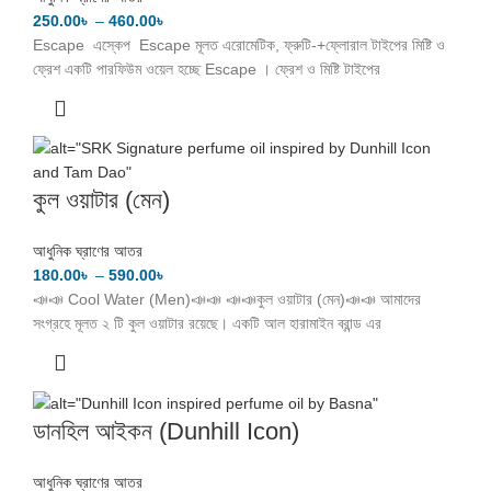
250.00
৳
–
460.00
৳
Escape এস্কেপ Escape মূলত এরোমেটিক, ফ্রুটি-+ফ্লোরাল টাইপের মিষ্টি ও
ফ্রেশ একটি পারফিউম ওয়েল হচ্ছে Escape । ফ্রেশ ও মিষ্টি টাইপের
কুল ওয়াটার (মেন)
আধুনিক ঘ্রাণের আতর
180.00
৳
–
590.00
৳
📣📣 Cool Water (Men)📣📣 📣📣কুল ওয়াটার (মেন)📣📣 আমাদের
সংগ্রহে মূলত ২ টি কুল ওয়াটার রয়েছে। একটি আল হারামাইন ব্রান্ড এর
ডানহিল আইকন (Dunhill Icon)
আধুনিক ঘ্রাণের আতর